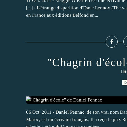
11 Oct. 2011 - Maggie O’Farrell est une écrivain
[...] - L'étrange disparition d'Esme Lennox (The v
en France aux éditions Belfond en...
"Chagrin d'éco
Lit
0
06 Oct. 2011 - Daniel Pennac, de son vrai nom Da
Maroc, est un écrivain français. Il a reçu le prix
d'école a été publié pour la première...