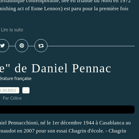
e britannique contemporaine, née en Irlande du Nord en 1972
anishing act of Esme Lennox) est paru pour la première fois
Lire la suite
le" de Daniel Pennac
térature française
6.10.2011
…
Par Céline
niel Pennacchioni, né le 1er décembre 1944 à Casablanca au
 Renaudot en 2007 pour son essai Chagrin d'école. - Chagrin