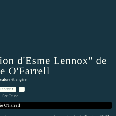
ition d'Esme Lennox" de
e O'Farrell
érature étrangère
1.10.2011
…
Par Céline