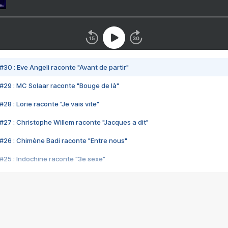
#30 : Eve Angeli raconte "Avant de partir"
#29 : MC Solaar raconte "Bouge de là"
28 : Lorie raconte "Je vais vite"
#27 : Christophe Willem raconte "Jacques a dit"
#26 : Chimène Badi raconte "Entre nous"
#25 : Indochine raconte "3e sexe"
#24 : Zaho raconte "C'est chelou"
#23 : Patrick Bruel raconte "Au café des délices"
#22 : Kyo raconte "Le chemin"