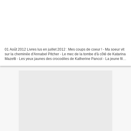
01 Août 2012 Livres lus en juillet 2012 : Mes coups de coeur ! - Ma soeur vit
sur la cheminée d'Annabel Pitcher - Le mec de la tombe d'à côté de Katarina
Mazetti - Les yeux jaunes des crocodiles de Katherine Pancol - La jeune fille
à la perle de Tracy...