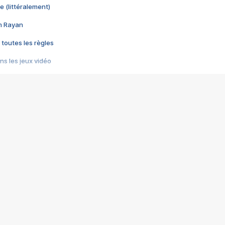
e (littéralement)
im Rayan
 toutes les règles
s les jeux vidéo
us choquant de Rockstar ? - Le scandale BULLY
e plus moche de Steam
du RÊVE tourne au CAUCHEMAR
pendant 8 heures
it… à tort
umiliés par un jeu vidéo
ire - Final Fantasy 8
ti un empire - Age of Empires
story DOFUS