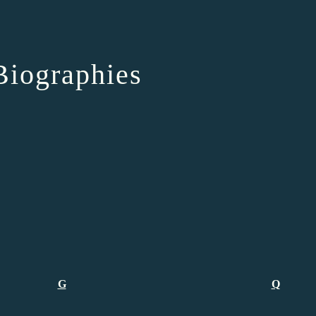
Biographies
G
Q