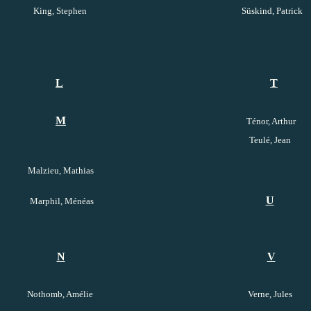
King, Stephen
Süskind, Patrick
L
T
M
Ténor, Arthur
Teulé, Jean
Malzieu, Mathias
U
Marphil, Ménéas
N
V
Nothomb, Amélie
Verne, Jules