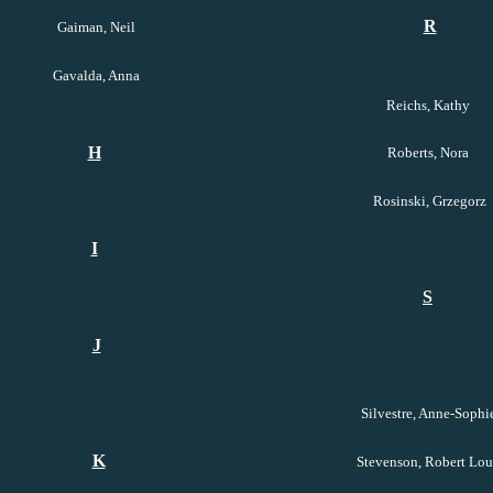
R
Gaiman, Neil
Gavalda, Anna
Reichs, Kathy
H
Roberts, Nora
Rosinski, Grzegorz
I
S
J
Silvestre, Anne-Sophi
K
Stevenson, Robert Lou