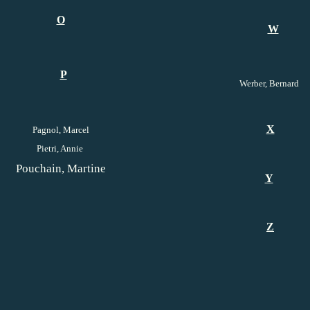
O
W
P
Werber, Bernard
X
Pagnol, Marcel
Pietri, Annie
Pouchain, Martine
Y
Z