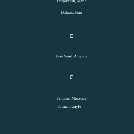
Desplechin, Marie
Dufaux, Jean
E
Eyre Ward, Amanda
F
Fermine, Maxence
Forman, Gayle