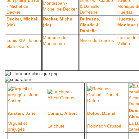
Decker, Michel
Decker, Michel
Dufresne,
Huertas,
(de)
(de)
Claude &
Monique (
Danielle
Madame de
Louise de 
Louis XIV : le bon
Ninon de Lenclos
Montespan
Vallière
plaisir du roi
Dum
Austen, Jane
Camus, Albert
Defoe, Daniel
Alexa
Orgueil et
La D
La chute
Robinson Crusoé
préjugés
camé