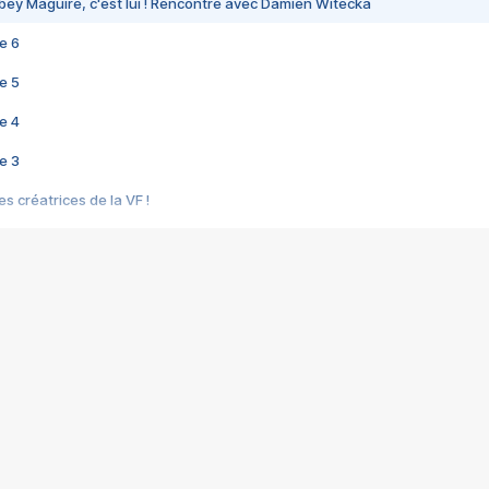
bey Maguire, c'est lui ! Rencontre avec Damien Witecka
e 6
e 5
e 4
e 3
s créatrices de la VF !
e 2
e 1
e Mektoub My Love arrive enfin ! Rencontre avec Shaïn Boumedine et Sal
i : après Toni en famille
elle réalise le bouleversant Dites lui que je l'aime
ais ! Rencontre autour de Vie privée de Rebecca Zlotowski
 de Marguerite, Grave... Rencontre avec Ella Rumpf