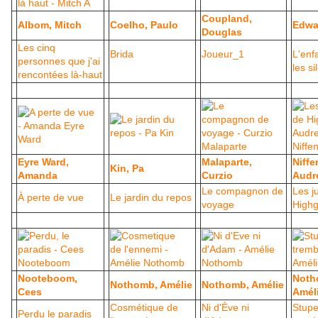
Coupland,
Albom, Mitch
Coelho, Paulo
Edwa
Douglas
Les cinq
Brida
Joueur_1
L'enf
personnes que j'ai
les s
rencontées là-haut
Eyre Ward,
Malaparte,
Niffe
Kin, Pa
Amanda
Curzio
Audr
Le compagnon de
Les j
À perte de vue
Le jardin du repos
voyage
Highg
Nooteboom,
Noth
Nothomb, Amélie
Nothomb, Amélie
Cees
Amél
Cosmétique de
Ni d'Ève ni
Stupe
Perdu le paradis