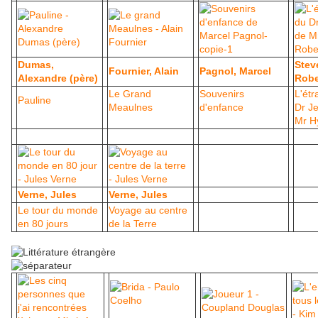
Dumas,
Stev
Fournier, Alain
Pagnol, Marcel
Alexandre (père)
Robe
Le Grand
Souvenirs
L'ét
Pauline
Meaulnes
d'enfance
Dr Je
Mr H
Verne, Jules
Verne, Jules
Le tour du monde
Voyage au centre
en 80 jours
de la Terre