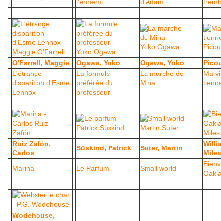
l'ennemi
d'Adam
trem
O'Farrell, Maggie
Ogawa, Yoko
Ogawa, Yoko
Picou
L'étrange
La formule
La marche de
Ma vi
disparition d'Esme
préférée du
Mina
tienn
Lennox
professeur
Ruiz Zafón,
Willi
Süskind, Patrick
Suter, Martin
Carlos
Miles
Bienv
Marina
Le Parfum
Small world
Oakl
Wodehouse,