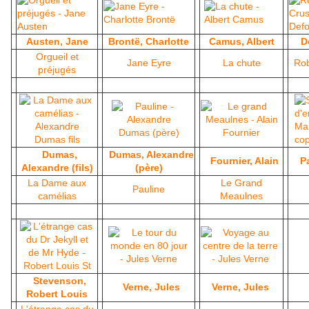
Austen, Jane
Brontë, Charlotte
Camus, Albert
D
Orgueil et
Jane Eyre
La chute
Rob
préjugés
Dumas,
Dumas, Alexandre
Fournier, Alain
P
Alexandre (fils)
(père)
La Dame aux
Le Grand
Pauline
camélias
Meaulnes
Stevenson,
Verne, Jules
Verne, Jules
Robert Louis