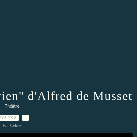
 rien" d'Alfred de Musset
Théâtre
9.03.2012
…
Par Céline